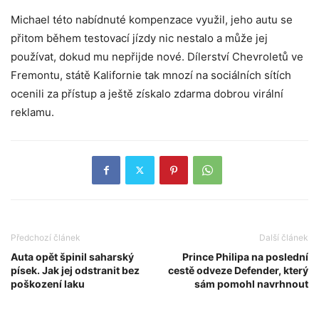
Michael této nabídnuté kompenzace využil, jeho autu se
přitom během testovací jízdy nic nestalo a může jej
používat, dokud mu nepřijde nové. Dílerství Chevroletů ve
Fremontu, státě Kalifornie tak mnozí na sociálních sítích
ocenili za přístup a ještě získalo zdarma dobrou virální
reklamu.
Předchozí článek
Další článek
Auta opět špinil saharský
Prince Philipa na poslední
písek. Jak jej odstranit bez
cestě odveze Defender, který
poškození laku
sám pomohl navrhnout