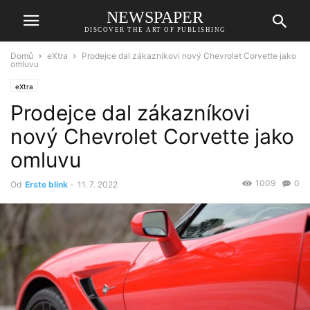
NEWSPAPER
DISCOVER THE ART OF PUBLISHING
Domů
eXtra
Prodejce dal zákazníkovi nový Chevrolet Corvette jako
omluvu
eXtra
Prodejce dal zákazníkovi
nový Chevrolet Corvette jako
omluvu
1009
0
Od
Erste blink
-
11. 7. 2022